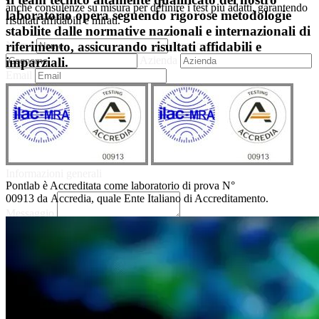
anche consulenze su misura per definire i test più adatti, garantendo
laboratorio opera seguendo rigorose metodologie
risultati affidabili e mirati.
stabilite dalle normative nazionali e internazionali di
riferimento, assicurando risultati affidabili e
Nome
Cognome
Azienda
imparziali.
Email
Richiesta
Commerciale
Informazioni generali
Pontlab è Accreditata come laboratorio di prova N°
00913 da Accredia, quale Ente Italiano di Accreditamento.
Messaggio
Ho preso visione dell'informativa sulla privacy
Invia richiesta
Scopri anche