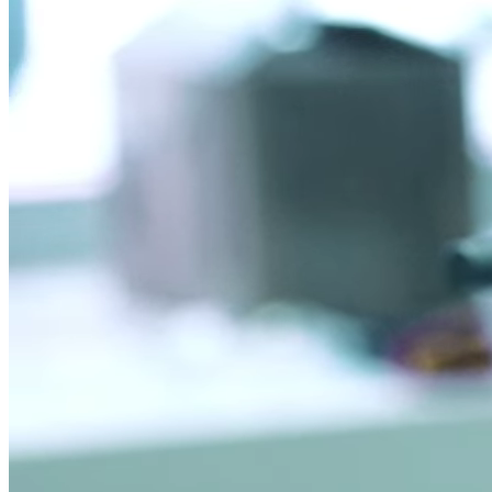
Tutte le analisi dei materiali polimerici possono essere personalizzate
in base alle esigenze del cliente. Offriamo test su misura per i
materiali, le condizioni d'uso e gli standard richiesti, garantendo
risultati affidabili e mirati.
Richiedi un test
Settori di applicazione
I materiali polimerici sono utilizzati in numerosi settori industriali,