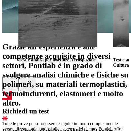
Grazie all'esperienza e alle
competenze acquisite in diversi
Test e analisi per il settore Aerospaziale
Test e an
settori, Pontlab è in grado di
Cultural
svolgere analisi chimiche e fisiche su
polimeri, su materiali termoplastici,
termoindurenti, elastomeri e molto
altro.
Richiedi un test
Tutte le prove possono essere eseguite in modo completamente
personalizzato, adattandosi alle esigenze del cliente. Pontlab offre
Il team tecnico altamente qualificato del nostro