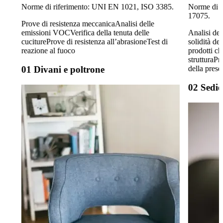
Norme di riferimento: UNI EN 1021, ISO 3385.
Norme di r
17075.
Prove di resistenza meccanica
Analisi delle
emissioni VOC
Verifica della tenuta delle
Analisi del
cuciture
Prove di resistenza all’abrasione
Test di
solidità del
reazione al fuoco
prodotti ch
struttura
Pro
della prese
01
Divani e poltrone
02
Sedie 