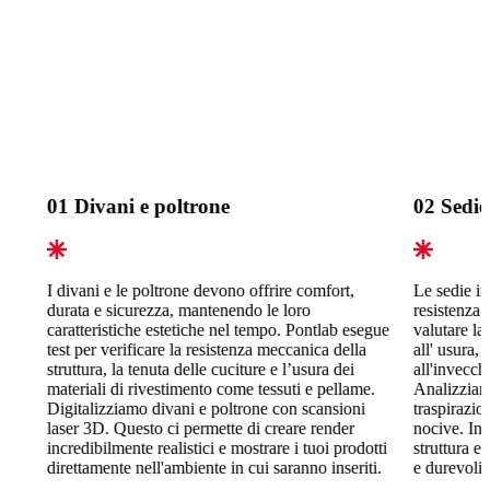
01
Divani e poltrone
02
Sedie 
I divani e le poltrone devono offrire comfort,
Le sedie in
durata e sicurezza, mantenendo le loro
resistenza 
caratteristiche estetiche nel tempo. Pontlab esegue
valutare la 
test per verificare la resistenza meccanica della
all' usura, 
struttura, la tenuta delle cuciture e l’usura dei
all'invecch
materiali di rivestimento come tessuti e pellame.
Analizziamo
Digitalizziamo divani e poltrone con scansioni
traspirazio
laser 3D. Questo ci permette di creare render
nocive. Ino
incredibilmente realistici e mostrare i tuoi prodotti
struttura e 
direttamente nell'ambiente in cui saranno inseriti.
e durevoli 