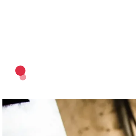
Meccanica
Ferroviario
Moda e Lusso
Arredamento
Giocattoli
Energy, Oil & Gas
Automotive