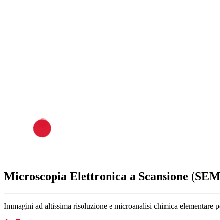
Meccanica
Ferroviario
Moda e Lusso
Arredamento
Giocattoli
Energy, Oil & Gas
Automotive
Microscopia Elettronica a Scansione (SE
Immagini ad altissima risoluzione e microanalisi chimica elementare per 