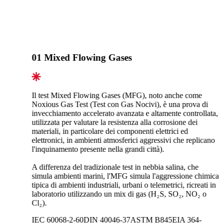
01
Mixed Flowing Gases
Il test Mixed Flowing Gases (MFG), noto anche come
Noxious Gas Test (Test con Gas Nocivi), è una prova di
invecchiamento accelerato avanzata e altamente controllata,
utilizzata per valutare la resistenza alla corrosione dei
materiali, in particolare dei componenti elettrici ed
elettronici, in ambienti atmosferici aggressivi che replicano
l'inquinamento presente nella grandi città).
A differenza del tradizionale test in nebbia salina, che
simula ambienti marini, l'MFG simula l'aggressione chimica
tipica di ambienti industriali, urbani o telemetrici, ricreati in
laboratorio utilizzando un mix di gas (H₂S, SO₂, NO₂ o
Cl₂).
IEC 60068-2-60
DIN 40046-37
ASTM B845
EIA 364-