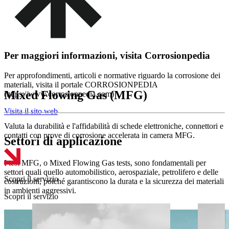
Per maggiori informazioni, visita Corrosionpedia
Per approfondimenti, articoli e normative riguardo la corrosione dei
materiali, visita il portale CORROSIONPEDIA
Mixed Flowing Gas (MFG)
(https://www.corrosionpedia.com)
Visita il sito web
Valuta la durabilità e l'affidabilità di schede elettroniche, connettori e
contatti con prove di corrosione accelerata in camera MFG.
Settori di applicazione
I test MFG, o Mixed Flowing Gas tests, sono fondamentali per
Scopri il servizio
settori quali quello automobilistico, aerospaziale, petrolifero e delle
costruzioni, poiché garantiscono la durata e la sicurezza dei materiali
Scopri il servizio
in ambienti aggressivi.